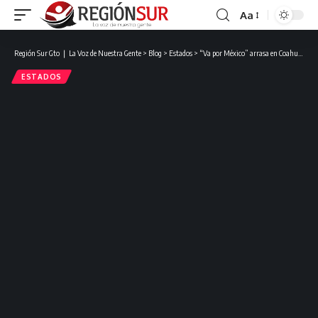
Aa
Región Sur Gto ❘ La Voz de Nuestra Gente
>
Blog
>
Estados
>
“Va por México” arrasa en Coahuila y Manolo Jiménez es el virtual gobernador electo de Coahuila.
ESTADOS