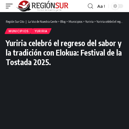
Aa
Región Sur Gto ❘ La Voz de Nuestra Gente
>
Blog
>
Municipios
>
Yuriria
>
Yuriria celebró el regreso del sabor y la tradición con Elokua: Festival de la Tostada 2025.
MUNICIPIOS
YURIRIA
Yuriria celebró el regreso del sabor y
la tradición con Elokua: Festival de la
Tostada 2025.