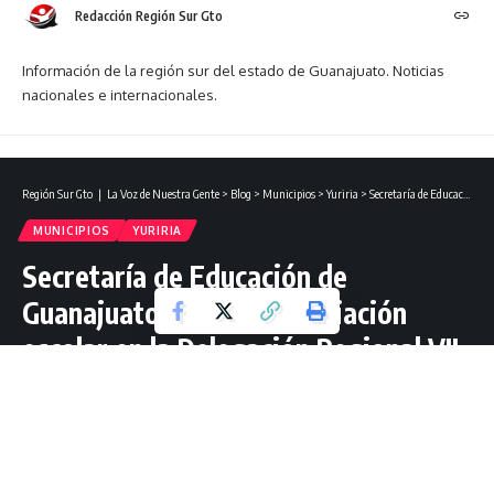
Redacción Región Sur Gto
Información de la región sur del estado de Guanajuato. Noticias
nacionales e internacionales.
Región Sur Gto ❘ La Voz de Nuestra Gente
>
Blog
>
Municipios
>
Yuriria
>
Secretaría de Educación de Guanajuato fortalece mediación escolar en la Delegación Regional VII.
MUNICIPIOS
YURIRIA
Secretaría de Educación de
Guanajuato fortalece mediación
escolar en la Delegación Regional VII.
1 Lectura mínima
Redacción Región Sur Gto
Última actualización: abril 15, 2024 20:14