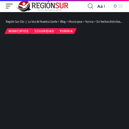
Aa
Región Sur Gto ❘ La Voz de Nuestra Gente
>
Blog
>
Municipios
>
Yuriria
>
En hechos distintos, matan en un poco más de 24 horas a dos personas en Yuriria.
MUNICIPIOS
SEGURIDAD
YURIRIA