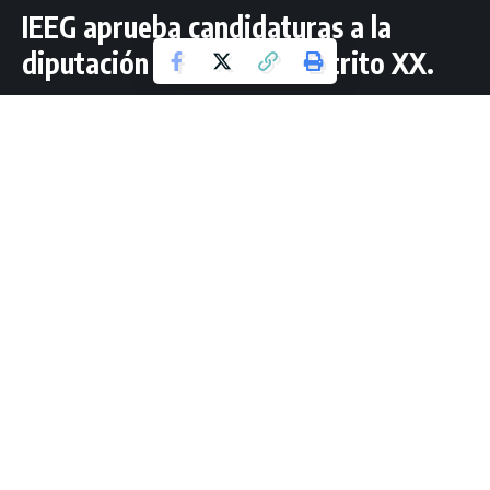
IEEG aprueba candidaturas a la
diputación local por el Distrito XX.
2 Lectura mínima
Jorge Guzmán Mtz
Última actualización: abril 14, 2024 13:49
ESTATAL.-
Este domingo 14 de abril en Sesión especial del
Consejo General del Instituto Estatal Electoral de
Guanajuato (IEEG), fueron aprobadas las diferentes
fórmulas que competirán para obtener un escaño en el
congreso local de Guanajuato por el principio de Mayoría
Relativa.
En el caso del Distrito XX local que abarca los municipios de
Yuriria, Uriangato, Moroleón, Valle de Santiago y Jaral del
Progreso, fueron aprobadas cinco candidaturas: