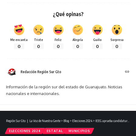
¿Qué opinas?
Me encanta
Triste
Feliz
Alegría
Guiño
Sorpresa
0
0
0
0
0
0
Redacción Región Sur Gto
Información de la región sur del estado de Guanajuato. Noticias
nacionales e internacionales.
Región Sur Gto ❘ La Voz de Nuestra Gente
>
Blog
>
Elecciones 2024
>
IEEG aprueba candidaturas a la diputación local por el Distrito XX.
ELECCIONES 2024
ESTATAL
MUNICIPIOS