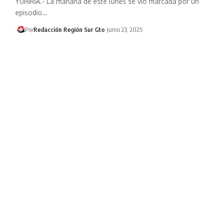
YURIRIA.- La mañana de este lunes se vio marcada por un
episodio…
Por
Redacción Región Sur Gto
junio 23, 2025