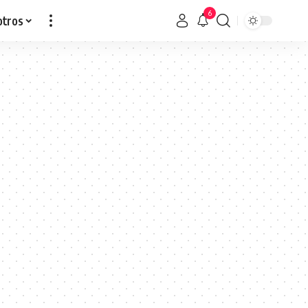
6
otros