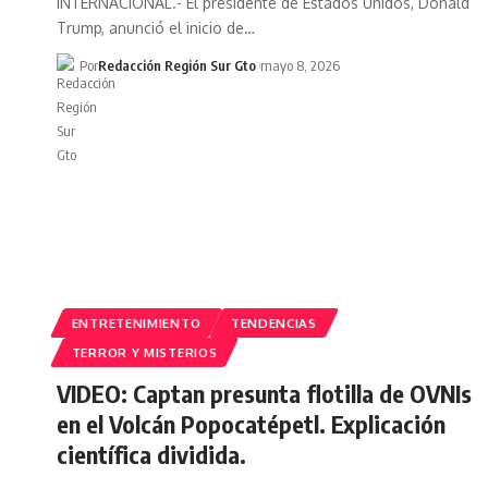
INTERNACIONAL.- El presidente de Estados Unidos, Donald
Trump, anunció el inicio de…
Por
Redacción Región Sur Gto
mayo 8, 2026
ENTRETENIMIENTO
TENDENCIAS
TERROR Y MISTERIOS
VIDEO: Captan presunta flotilla de OVNIs
en el Volcán Popocatépetl. Explicación
científica dividida.