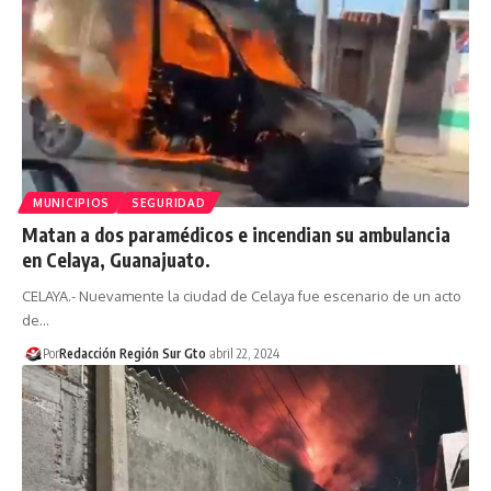
MUNICIPIOS
SEGURIDAD
Matan a dos paramédicos e incendian su ambulancia
en Celaya, Guanajuato.
CELAYA.- Nuevamente la ciudad de Celaya fue escenario de un acto
de…
Por
Redacción Región Sur Gto
abril 22, 2024