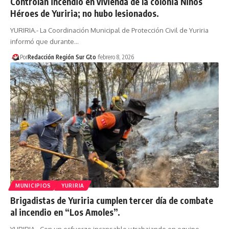
Controlan incendio en vivienda de la colonia Niños
Héroes de Yuriria; no hubo lesionados.
YURIRIA.- La Coordinación Municipal de Protección Civil de Yuriria
informó que durante…
Por
Redacción Región Sur Gto
febrero 8, 2026
MUNICIPIOS
YURIRIA
Brigadistas de Yuriria cumplen tercer día de combate
al incendio en “Los Amoles”.
YURIRIA.- Con un esfuerzo incansable y trabajando en equipo,