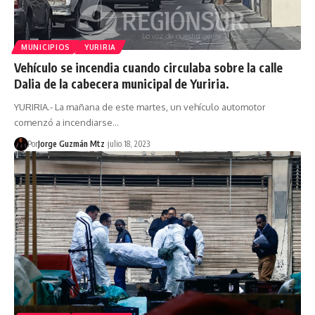
MUNICIPIOS
YURIRIA
Vehículo se incendia cuando circulaba sobre la calle
Dalia de la cabecera municipal de Yuriria.
YURIRIA.- La mañana de este martes, un vehículo automotor
comenzó a incendiarse…
Por
Jorge Guzmán Mtz
julio 18, 2023