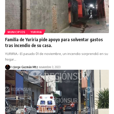
MUNICIPIOS
YURIRIA
Familia de Yuriria pide apoyo para solventar gastos
tras incendio de su casa.
YURIRIA.- El pasado 01 de noviembre, un incendio sorprendió en su
hogar…
Por
Jorge Guzmán Mtz
noviembre 3, 2023