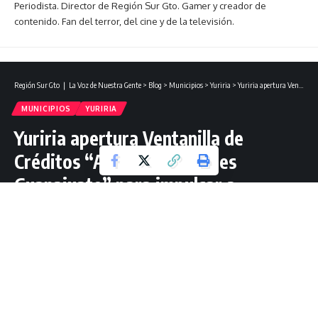
Periodista. Director de Región Sur Gto. Gamer y creador de
contenido. Fan del terror, del cine y de la televisión.
Región Sur Gto ❘ La Voz de Nuestra Gente
>
Blog
>
Municipios
>
Yuriria
>
Yuriria apertura Ventanilla de Créditos “Apoyos Tú Puedes Guanajuato” para impulsar a emprendedores locales.
MUNICIPIOS
YURIRIA
Yuriria apertura Ventanilla de
Créditos “Apoyos Tú Puedes
Guanajuato” para impulsar a
emprendedores locales.
2 Lectura mínima
Jorge Guzmán Mtz
Última actualización: abril 22, 2025 15:15