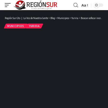
Aa
Región Sur Gto ❘ La Voz de Nuestra Gente
>
Blog
>
Municipios
>
Yuriria
>
Buscan sofocar incendio que amenaza el Área Natural Protegida de “Los Amoles” en Yuriria.
MUNICIPIOS
YURIRIA