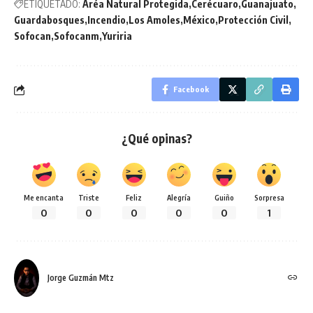
ETIQUETADO:
Aréa Natural Protegida
Cerécuaro
Guanajuato
Guardabosques
Incendio
Los Amoles
México
Protección Civil
Sofocan
Sofocanm
Yuriria
Facebook
¿Qué opinas?
Me encanta
Triste
Feliz
Alegría
Guiño
Sorpresa
0
0
0
0
0
1
Jorge Guzmán Mtz