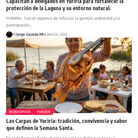
Capacitan a delegados en Yuriria para fortalecer la
protección de la Laguna y su entorno natural.
YURIRIA.- Con el objetivo de reforzar la gestión ambiental y la
participación…
Por
Jorge Guzmán Mtz
abril 24, 2026
MUNICIPIOS
YURIRIA
Las Carpas de Yuriria: tradición, convivencia y sabor
que definen la Semana Santa.
En cada Semana Santa, Yuriria no solo se distingue por sus