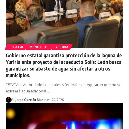
ESTATAL
MUNICIPIOS
YURIRIA
Gobierno estatal garantiza protección de la laguna de
Yuriria ante proyecto del acueducto Solís: León busca
garantizar su abasto de agua sin afectar a otros
municipios.
ESTATAL.- Autoridades estatales y federales aseguraron que no se
extraerá agua adicional…
Por
Jorge Guzmán Mtz
enero 24, 2026