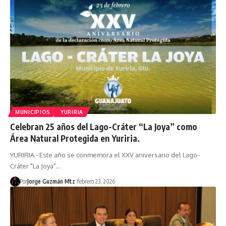
MUNICIPIOS
YURIRIA
Celebran 25 años del Lago-Cráter “La Joya” como
Área Natural Protegida en Yuriria.
YURIRIA.- Este año se conmemora el XXV aniversario del Lago-
Cráter "La Joya"…
Por
Jorge Guzmán Mtz
febrero 23, 2026