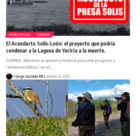
MUNICIPIOS
YURIRIA
El Acueducto Solís-León: el proyecto que podría
condenar a la Laguna de Yuriria a la muerte.
YURIRIA.- Mientras el gobierno federal presume progreso y
“eficiencia hídrica”, en el…
Por
Jorge Guzmán Mtz
octubre 26, 2025