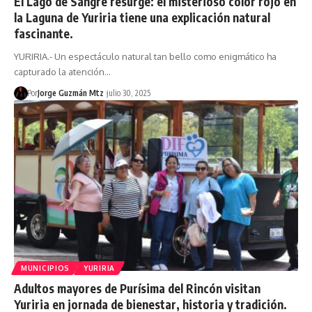
El Lago de Sangre resurge: el misterioso color rojo en
la Laguna de Yuriria tiene una explicación natural
fascinante.
YURIRIA.- Un espectáculo natural tan bello como enigmático ha
capturado la atención…
Por
Jorge Guzmán Mtz
julio 30, 2025
MUNICIPIOS
YURIRIA
Adultos mayores de Purísima del Rincón visitan
Yuriria en jornada de bienestar, historia y tradición.