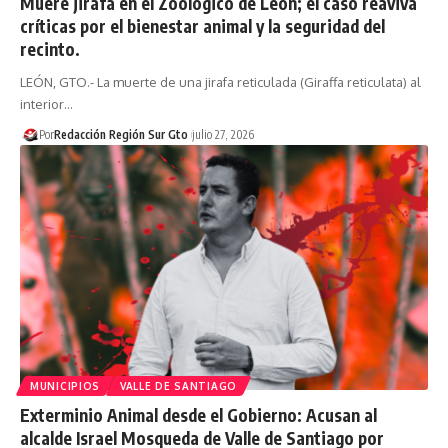
Muere jirafa en el Zoológico de León; el caso reaviva
críticas por el bienestar animal y la seguridad del
recinto.
LEÓN, GTO.- La muerte de una jirafa reticulada (Giraffa reticulata) al
interior…
Por
Redacción Región Sur Gto
julio 27, 2026
MUNICIPIOS
VALLE DE SANTIAGO
Exterminio Animal desde el Gobierno: Acusan al
alcalde Israel Mosqueda de Valle de Santiago por