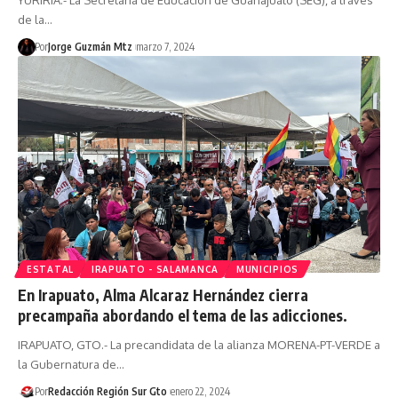
de la…
Por
Jorge Guzmán Mtz
marzo 7, 2024
ESTATAL
IRAPUATO - SALAMANCA
MUNICIPIOS
En Irapuato, Alma Alcaraz Hernández cierra
precampaña abordando el tema de las adicciones.
IRAPUATO, GTO.- La precandidata de la alianza MORENA-PT-VERDE a
la Gubernatura de…
Por
Redacción Región Sur Gto
enero 22, 2024