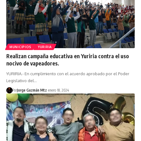
MUNICIPIOS
YURIRIA
Realizan campaña educativa en Yuriria contra el uso
nocivo de vapeadores.
YURIRIA.- En cumplimiento con el acuerdo aprobado por el Poder
Legislativo del…
Por
Jorge Guzmán Mtz
enero 18, 2024