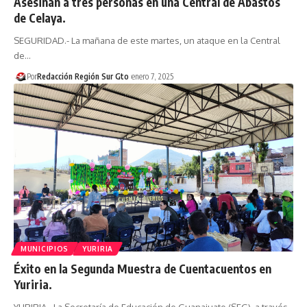
Asesinan a tres personas en una Central de Abastos
de Celaya.
SEGURIDAD.- La mañana de este martes, un ataque en la Central
de…
Por
Redacción Región Sur Gto
enero 7, 2025
MUNICIPIOS
YURIRIA
Éxito en la Segunda Muestra de Cuentacuentos en
Yuriria.
YURIRIA.- La Secretaría de Educación de Guanajuato (SEG), a través