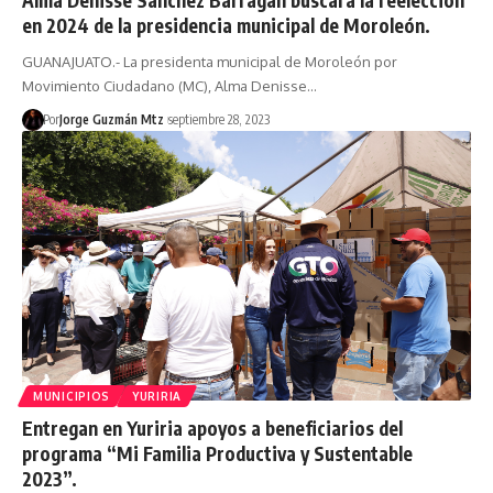
Alma Denisse Sánchez Barragán buscará la reelección
en 2024 de la presidencia municipal de Moroleón.
GUANAJUATO.- La presidenta municipal de Moroleón por
Movimiento Ciudadano (MC), Alma Denisse…
Por
Jorge Guzmán Mtz
septiembre 28, 2023
MUNICIPIOS
YURIRIA
Entregan en Yuriria apoyos a beneficiarios del
programa “Mi Familia Productiva y Sustentable
2023”.