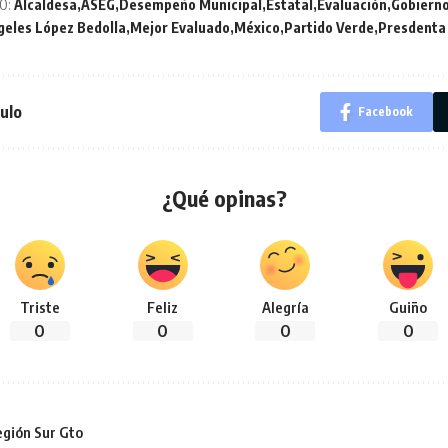
O:
Alcaldesa
ASEG
Desempeño Municipal
Estatal
Evaluación
Gobiern
geles López Bedolla
Mejor Evaluado
México
Partido Verde
Presdenta
ulo
Facebook
¿Qué opinas?
Triste
Feliz
Alegría
Guiño
0
0
0
0
gión Sur Gto