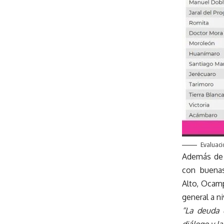
Evaluaci
Además de Y
con buenas
Alto, Ocamp
general a ni
“La deuda 