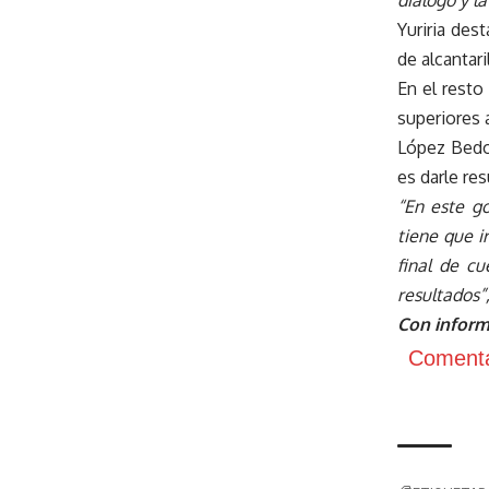
diálogo y l
Yuriria des
de alcantar
En el resto
superiores 
López Bedol
es darle res
“En este g
tiene que i
final de c
resultados”
Con infor
Comenta