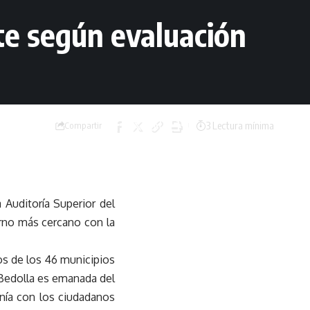
nte según evaluación
3 Lectura mínima
Compartir
 Auditoría Superior del
erno más cercano con la
cos de los 46 municipios
 Bedolla es emanada del
anía con los ciudadanos