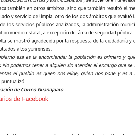
a colaboración con las y los ciudadanos”,
se advierte en la evalu
taca también en otros ámbitos, sino que también resultó el me
illado y servicio de limpia, otro de los dos ámbitos que evaluó 
 de los servicios públicos analizados, la administración munici
al promedio estatal, a excepción del área de seguridad pública.
la se mostró agradecida por la respuesta de la ciudadanía y d
ultados a los yurirenses.
obierno esa es la encomienda: la población es primero y qui
r. No podemos tener a alguien sin atender el encargo que se 
uentas el pueblo es quien nos elige, quien nos pone y es 
,
puntualizó.
mación de
Correo Guanajuato.
rios de Facebook