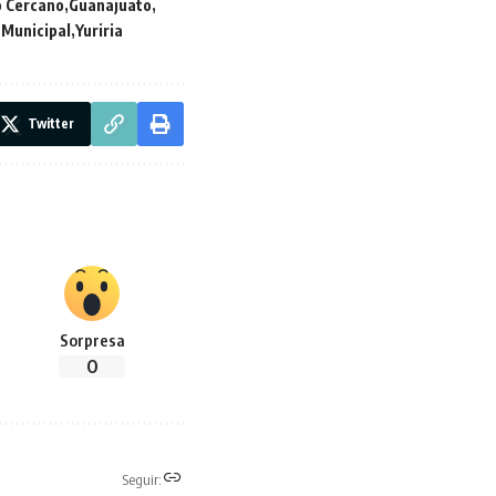
o Cercano
Guanajuato
 Municipal
Yuriria
Twitter
Sorpresa
0
Seguir: