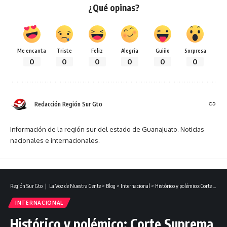
¿Qué opinas?
Me encanta
Triste
Feliz
Alegría
Guiño
Sorpresa
0
0
0
0
0
0
Redacción Región Sur Gto
Información de la región sur del estado de Guanajuato. Noticias
nacionales e internacionales.
Región Sur Gto ❘ La Voz de Nuestra Gente
>
Blog
>
Internacional
>
Histórico y polémico: Corte Suprema permite a Donald Trump avanzar con restricciones a la ciudadanía por nacimiento.
INTERNACIONAL
Histórico y polémico: Corte Suprema