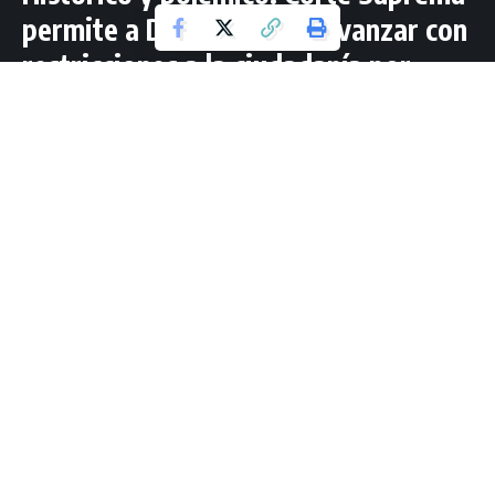
permite a Donald Trump avanzar con
restricciones a la ciudadanía por
nacimiento.
5 Lectura mínima
Redacción Región Sur Gto
Última actualización: junio 27, 2025 11:28