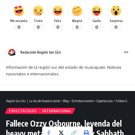
Me encanta
Triste
Feliz
Alegría
Guiño
Sorpresa
0
0
0
0
0
0
Redacción Región Sur Gto
Información de la región sur del estado de Guanajuato. Noticias
nacionales e internacionales.
Región Sur Gto ❘ La Voz de Nuestra Gente
>
Blog
>
Entretenimiento
>
Espectáculos
>
Fallece Ozzy Osbourne, leyenda del heavy metal y voz de Black Sabbath, a los 76 años.
ESPECTÁCULOS
INTERNACIONAL
Fallece Ozzy Osbourne, leyenda del
heavy metal y voz de Black Sabbath,